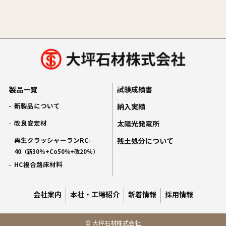
製品一覧
試験成績書
新製品について
納入実績
改良安定材
太陽光発電所
再生クラッシャーランRC-
残土処分について
40
（新30%+Co50％+改20%）
HC複合路床材料
会社案内
本社・工場紹介
新着情報
採用情報
© 大坪石材株式会社